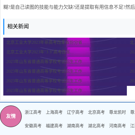
糊?是自己读图的技能与能力欠缺?还是提取有用信息不足?然
相关新闻
北京工业大学2023年非高考改革省份分省...
北
北京工业大学2023年“3 3”高考改革...
2
2023年山东省普通高等学校考试招生工作...
2
2023年山东省普通高等学校考试招生工作...
2
2023年山东省普通高等学校考试招生工作...
2
2023年山东省普通高等学校考试招生工作...
浙江高考
上海高考
辽宁高考
北京高考
尊龙凯时
尊
友情
安徽高考
福建高考
湖南高考
湖北高考
河南高考
江