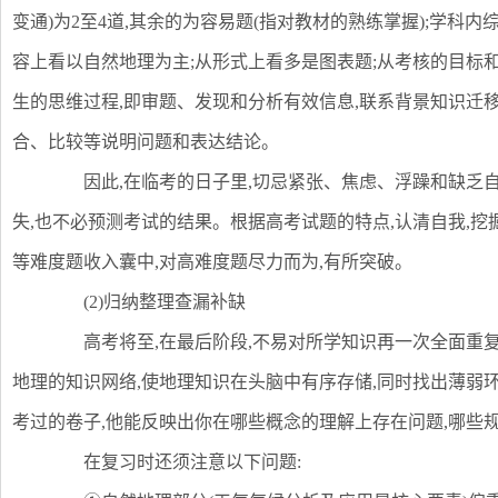
变通)为2至4道,其余的为容易题(指对教材的熟练掌握);学科内综
容上看以自然地理为主;从形式上看多是图表题;从考核的目标
生的思维过程,即审题、发现和分析有效信息,联系背景知识迁
合、比较等说明问题和表达结论。
因此,在临考的日子里,切忌紧张、焦虑、浮躁和缺乏自信
失,也不必预测考试的结果。根据高考试题的特点,认清自我,挖
等难度题收入囊中,对高难度题尽力而为,有所突破。
(2)归纳整理查漏补缺
高考将至,在最后阶段,不易对所学知识再一次全面重复,
地理的知识网络,使地理知识在头脑中有序存储,同时找出薄弱
考过的卷子,他能反映出你在哪些概念的理解上存在问题,哪些
在复习时还须注意以下问题: