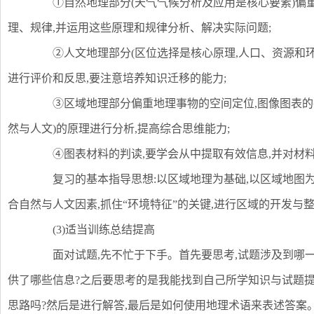
①自然地理部分(天气气候分析及应用是核心要素)偏重
理、规律,并运用这些原理和规律分析、解决实际问题;
②人文地理部分(区位选择是核心原理,人口、资源和环
进行评价和反思,要注意培养知识迁移的能力;
③区域地理部分偏重地理事物的空间定位,图像图表的判
然与人文)的原理进行分析,提高综合思维能力;
④图表材料的判读,要学会从中提取有效信息,并对材料
复习的基本指导思想:以区域地理为基础,以区域地图为依
合自然与人文因素,抓住“环境特征”的关键,进行区域的开发与整
(3)适当训练总结提高
面对试题,先不忙于下手。首先要思考,试题涉及到哪一章
供了哪些信息?之后要思考的是我能找到自己所学知识与试题提
思路吗?然后是进行解答,最后是如何使用地理术语来表述答案