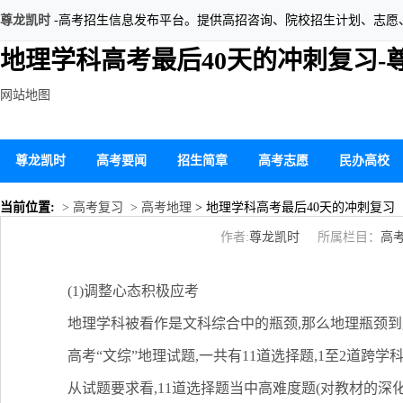
尊龙凯时
-高考招生信息发布平台。提供高招咨询、院校招生计划、志愿
地理学科高考最后40天的冲刺复习-
网站地图
尊龙凯时
高考要闻
招生简章
高考志愿
民办高校
当前位置:
> 高考复习
> 高考地理
> 地理学科高考最后40天的冲刺复习
作者:
尊龙凯时
所属栏目：
高
(1)调整心态积极应考
地理学科被看作是文科综合中的瓶颈,那么地理瓶颈到底
高考“文综”地理试题,一共有11道选择题,1至2道跨学科
从试题要求看,11道选择题当中高难度题(对教材的深化