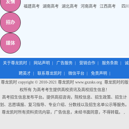
友情
福建高考
湖南高考
湖北高考
河南高考
江西高考
四
招办
媒体
关于尊龙凯时
|
网站声明
|
广告服务
|
营销合作
|
服务条款
|
诚
聘英才
|
联系尊龙凯时
|
微信平台
|
免责声明
|
尊龙凯时 copyright © 2010-2021
尊龙凯时
www.gxzsks.org 尊龙凯时的版
权所有 为高考考生提供高校资讯及高校招生信息！
高考招生信息发布平台。提供高招咨询，院校信息、招生政策、招生计
划、志愿填报、复习指导、专业介绍、分数线以及招生名单公示等服务。
尊龙凯时
所有资料资讯内容，广告信息，未经书面同意，不得转载。 ,