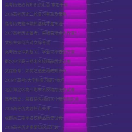
高考历史必背知识点汇总 拿走不谢
2016高考历史二轮复习重点及策略
高考历史题压轴抓基础才是王道
2017高考历史备考：易错易混点大排查！
文科生如何应对文综考试
高考历史冲刺复习：学会以不变应万变
衡水中学高三期末名校精品历史试卷
文综备考：如何吃透史地政知识点
2016年高考9大学科复习提分技巧
北京海淀区高三期末名校精品历史试卷
高考历史：最容易忽视的10个隐形知识点
2016高考历史题热点关注
成都高三期末名校精品历史试卷
2016高考历史重要知识点汇总