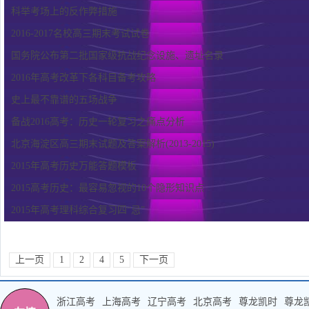
科举考场上的反作弊措施
2016-2017名校高三期末考试试卷
国务院公布第二批国家级抗战纪念设施、遗址名录
2016年高考改革下各科目备考攻略
史上最不靠谱的五场战争
备战2016高考：历史一轮复习之痛点分析
北京海淀区高三期末试题及答案解析(2013-2015)
2015年高考历史万能答题模板
2015高考历史：最容易忽视的10个隐形知识点
2015年高考理科综合复习四“忌”
上一页
1
2
4
5
下一页
浙江高考
上海高考
辽宁高考
北京高考
尊龙凯时
尊龙