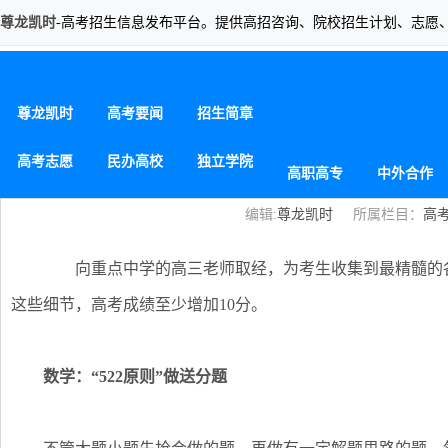
尊龙凯时
-高考招生信息发布平台。提供高招咨询、院校招生计划、志愿
2013高考数学细节解读：“522原则
尊龙凯时
高考要闻
招生简章
高考志愿
民办高校
独立学院
高职高专
中外合作
编辑:
尊龙凯时
所属栏目：
高
向重点中学的高三老师取经，为考生收集到最精髓的各
这些细节，高考成绩至少增加10分。
数学：“522原则”做送分题