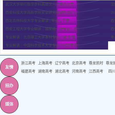
武汉大学举行数学学科高层次人才聘任仪式
沈
西安科技大学高新学院安全研究院举办煤矿安...
2
西北农林科技大学专业解读 | 草业与草原...
西
西安工程大学专业解读｜国家级一流专业：电...
西
专业解读｜北京理工大学本科专业一键“秒懂...
专
专业解读｜中国科学技术大学专业介绍之环境...
浙江高考
上海高考
辽宁高考
北京高考
尊龙凯时
尊龙
友情
福建高考
湖南高考
湖北高考
河南高考
江西高考
四
招办
媒体