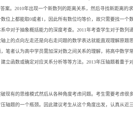
答案。2010年出现一个新数列的距离关系，然后寻找新距离的
数位上都能取0或者1，因此所有数位均等价，故只需要找一个
系中对于抽象概括能力的深度考查。2011年考查学生对于数列
数轴上的点向左走还是向右走问题的数学表达就能直观理解原题
问题，笔者认为高中学员需加深对数之间关系的理解，将高中数学
建立函数或确定对应关系分析等等方法。2013年压轴题着重于
破现有的思维模式然后从各种角度考虑问题。考生需要考虑很
考压轴题的一个瓶颈。因此建议考生从这个角度出发，认真从近