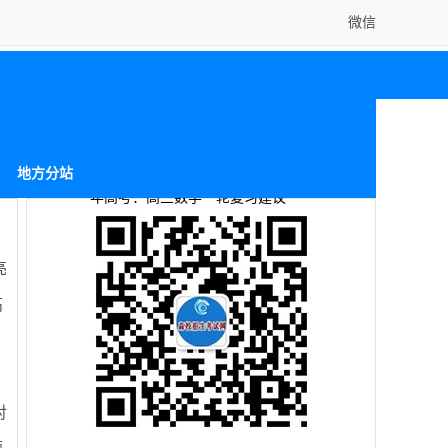
微信
当前位置:
> 高考复习
> 高考数学
> 备战2014
地方分站
年高考：高三数学一轮复习建议
亮
高
对