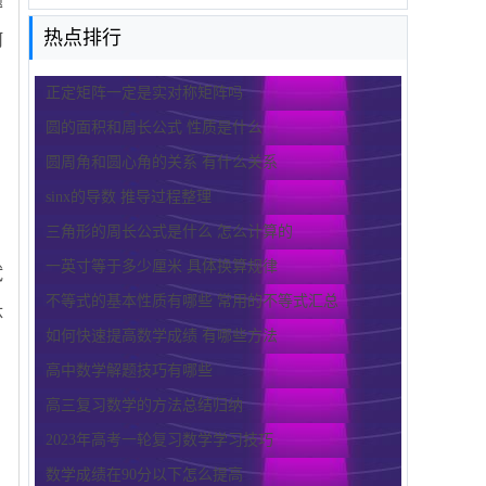
题
热点排行
何
正定矩阵一定是实对称矩阵吗
圆的面积和周长公式 性质是什么
圆周角和圆心角的关系 有什么关系
sinx的导数 推导过程整理
三角形的周长公式是什么 怎么计算的
一英寸等于多少厘米 具体换算规律
试
不等式的基本性质有哪些 常用的不等式汇总
体
如何快速提高数学成绩 有哪些方法
高中数学解题技巧有哪些
高三复习数学的方法总结归纳
2023年高考一轮复习数学学习技巧
数学成绩在90分以下怎么提高