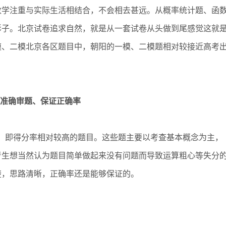
学注重与实际生活相结合，不会相去甚远。从概率统计题、函
影子。北京试卷追求自然，就是从一套试卷从头做到尾感觉这就
模、二模北京各区题目中，朝阳的一模、二模题相对较接近高考
准确审题、保证正确率
基础题，即得分率相对较高的题目。这些题主要以考查基本概念为主，
考生想当然认为题目简单做起来没有问题而导致运算粗心等失分
楚，思路清晰，正确率还是能够保证的。