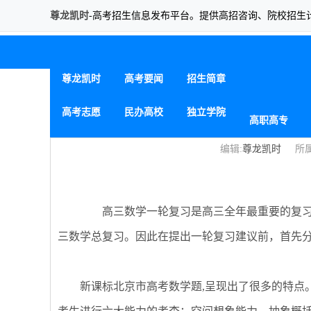
尊龙凯时
-高考招生信息发布平台。提供高招咨询、院校招生
备战2014年高考：高三数学一
尊龙凯时
高考要闻
招生简章
高考志愿
民办高校
独立学院
高职高专
编辑:
尊龙凯时
所属
高三数学一轮复习是高三全年最重要的复习
三数学总复习。因此在提出一轮复习建议前，首先
新课标北京市高考数学题,呈现出了很多的特点。在