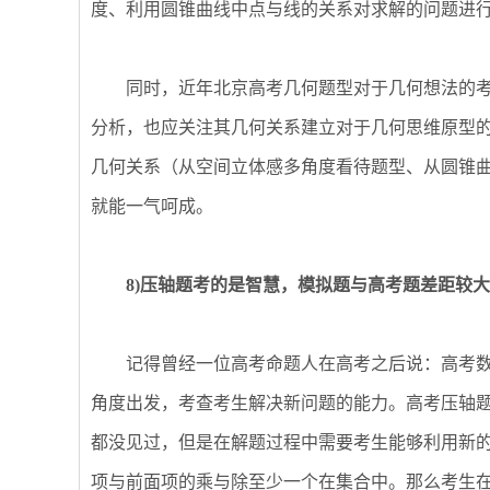
度、利用圆锥曲线中点与线的关系对求解的问题进
同时，近年北京高考几何题型对于几何想法的考
分析，也应关注其几何关系建立对于几何思维原型的
几何关系（从空间立体感多角度看待题型、从圆锥
就能一气呵成。
8)压轴题考的是智慧，模拟题与高考题差距较大
记得曾经一位高考命题人在高考之后说：高考数
角度出发，考查考生解决新问题的能力。高考压轴
都没见过，但是在解题过程中需要考生能够利用新的性
项与前面项的乘与除至少一个在集合中。那么考生在