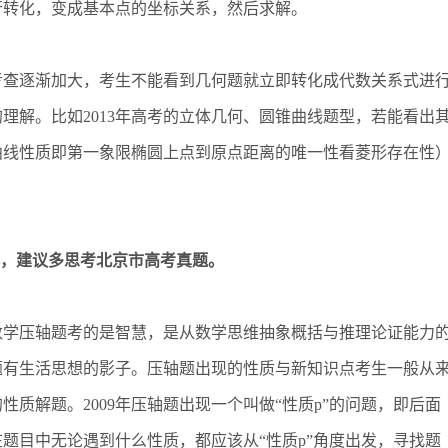
行转化，变成基本点的坐标关系，然后求解。
查逐渐加大，考生不能看到几何题就立即转化成代数关系式进
理解。比如2013年高考的立体几何、圆锥曲线题型，若能看出
曲线性质即第一象限椭圆上点到原点距离的唯一性看菱形存在性
，建议多思考北京市高考真题。
学压轴题考的是智慧，是从数学思维抽象概括与推理论证能力
题有生活思想的影子。压轴题出现的性质与新知识点考生一般从
质解题。2009年压轴题出现一个叫做“性质p”的问题，即后面
题目中无论遇到什么性质，都应该从“性质p”角度出发，寻找题