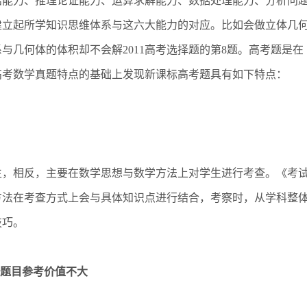
括能力、推理论证能力、运算求解能力、数据处理能力、分析问
建立起所学知识思维体系与这六大能力的对应。比如会做立体几
与几何体的体积却不会解2011高考选择题的第8题。高考题是在
高考数学真题特点的基础上发现新课标高考题具有如下特点：
，相反，主要在数学思想与数学方法上对学生进行考查。《考
方法在考查方式上会与具体知识点进行结合，考察时，从学科整
技巧。
题目参考价值不大