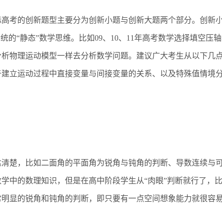
高考的创新题型主要分为创新小题与创新大题两个部分。创新
的“静态”数学思维。比如09、10、11年高考数学选择填空压轴
分析物理运动模型一样去分析数学问题。建议广大考生从以下几
于建立运动过程中直接变量与间接变量的关系、以及特殊值情境
清楚，比如二面角的平面角为锐角与钝角的判断、导数连续与
学中的数理知识，但是在高中阶段学生从“肉眼”判断就行了，
常明显的锐角和钝角的判断，即只要有一点空间想象能力就很容