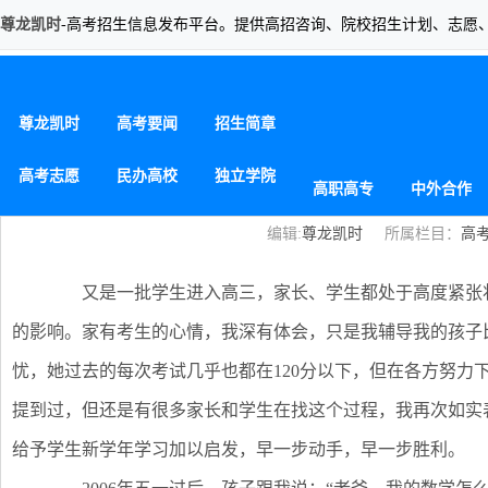
尊龙凯时
-高考招生信息发布平台。提供高招咨询、院校招生计划、志愿
家长晒经验：高考数学如何得到的14
尊龙凯时
高考要闻
招生简章
高考志愿
民办高校
独立学院
高职高专
中外合作
编辑:
尊龙凯时
所属栏目：
高
又是一批学生进入高三，家长、学生都处于高度紧张状
的影响。家有考生的心情，我深有体会，只是我辅导我的孩子比
忧，她过去的每次考试几乎也都在120分以下，但在各方努力下
提到过，但还是有很多家长和学生在找这个过程，我再次如实
给予学生新学年学习加以启发，早一步动手，早一步胜利。