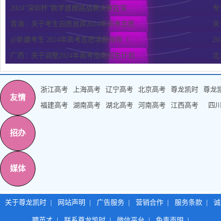
2024“深圳杯”数学建模挑战赛决赛在深...
专
青海：关于考生自愿放弃2024年高考志愿...
关
@新疆考生 2024年高考志愿填报指导（...
2
广西：关于调整2024年高考指南招生计划...
北
浙江高考
上海高考
辽宁高考
北京高考
尊龙凯时
尊龙
友情
福建高考
湖南高考
湖北高考
河南高考
江西高考
四
招办
媒体
关于尊龙凯时
|
网站声明
|
广告服务
|
营销合作
|
服务条款
|
诚
聘英才
|
联系尊龙凯时
|
微信平台
|
免责声明
|