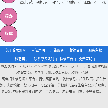
福建高考
湖南高考
湖北高考
河南高考
江西高考
四
招办
媒体
关于尊龙凯时
|
网站声明
|
广告服务
|
营销合作
|
服务条款
|
诚聘英才
|
联系尊龙凯时
|
微信平台
|
免责声明
|
尊龙凯时 copyright © 2010-2021
尊龙凯时
www.gxzsks.org 尊龙凯时的版
权所有 为高考考生提供高校资讯及高校招生信息！
高考招生信息发布平台。提供高招咨询，院校信息、招生政策、招生计
划、志愿填报、复习指导、专业介绍、分数线以及招生名单公示等服务。
尊龙凯时
所有资料资讯内容，广告信息，未经书面同意，不得转载。 ,