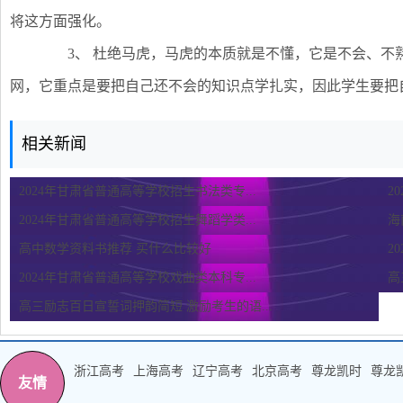
将这方面强化。
3、 杜绝马虎，马虎的本质就是不懂，它是不会、不
网，它重点是要把自己还不会的知识点学扎实，因此学生要把
相关新闻
2024年甘肃省普通高等学校招生书法类专...
2
2024年甘肃省普通高等学校招生舞蹈学类...
海
高中数学资料书推荐 买什么比较好
2
2024年甘肃省普通高等学校戏曲类本科专...
高
高三励志百日宣誓词押韵简短 激励考生的语...
浙江高考
上海高考
辽宁高考
北京高考
尊龙凯时
尊龙
友情