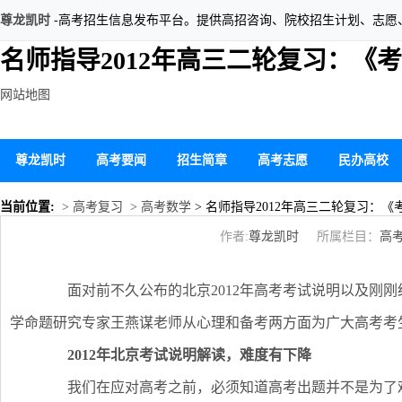
尊龙凯时
-高考招生信息发布平台。提供高招咨询、院校招生计划、志愿
名师指导2012年高三二轮复习：《
网站地图
尊龙凯时
高考要闻
招生简章
高考志愿
民办高校
当前位置:
> 高考复习
> 高考数学
> 名师指导2012年高三二轮复习：
作者:
尊龙凯时
所属栏目：
高
面对前不久公布的北京2012年高考考试说明以及刚刚
学命题研究专家王燕谋老师从心理和备考两方面为广大高考考
2012年北京考试说明解读，难度有下降
我们在应对高考之前，必须知道高考出题并不是为了难