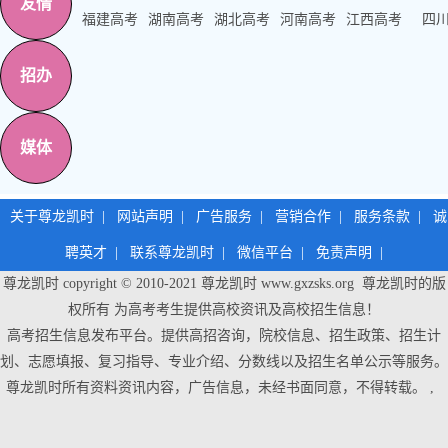
友情
福建高考
湖南高考
湖北高考
河南高考
江西高考
四
招办
媒体
关于尊龙凯时
|
网站声明
|
广告服务
|
营销合作
|
服务条款
|
诚
聘英才
|
联系尊龙凯时
|
微信平台
|
免责声明
|
尊龙凯时 copyright © 2010-2021
尊龙凯时
www.gxzsks.org 尊龙凯时的版
权所有 为高考考生提供高校资讯及高校招生信息！
高考招生信息发布平台。提供高招咨询，院校信息、招生政策、招生计
划、志愿填报、复习指导、专业介绍、分数线以及招生名单公示等服务。
尊龙凯时
所有资料资讯内容，广告信息，未经书面同意，不得转载。 ,