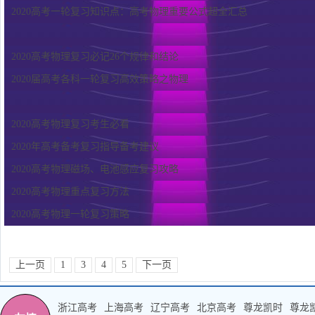
2020高考一轮复习知识点：高考物理重要公式超全汇总
2020高考物理复习必记26个规律和结论
2020届高考各科一轮复习高效策略之物理
2020高考物理复习考生必看
2020年高考备考复习指导备考建议
2020高考物理磁场、电池感应复习攻略
2020高考物理重点复习方法
2020高考物理一轮复习策略
上一页
1
3
4
5
下一页
浙江高考
上海高考
辽宁高考
北京高考
尊龙凯时
尊龙