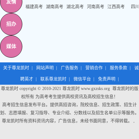
友情
福建高考
湖南高考
湖北高考
河南高考
江西高考
四
招办
媒体
关于尊龙凯时
|
网站声明
|
广告服务
|
营销合作
|
服务条款
|
诚
聘英才
|
联系尊龙凯时
|
微信平台
|
免责声明
|
尊龙凯时 copyright © 2010-2021
尊龙凯时
www.gxzsks.org 尊龙凯时的版
权所有 为高考考生提供高校资讯及高校招生信息！
高考招生信息发布平台。提供高招咨询，院校信息、招生政策、招生计
划、志愿填报、复习指导、专业介绍、分数线以及招生名单公示等服务。
尊龙凯时
所有资料资讯内容，广告信息，未经书面同意，不得转载。 ,