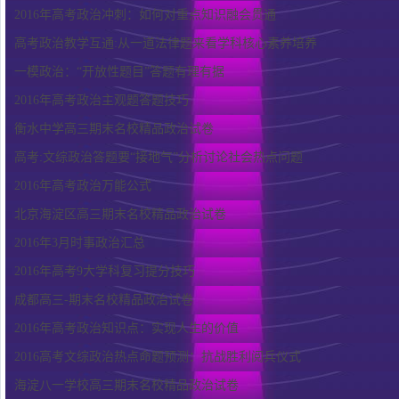
2016年高考政治冲刺：如何对重点知识融会贯通
高考政治教学互通:从一道法律题来看学科核心素养培养
一模政治：“开放性题目”答题有理有据
2016年高考政治主观题答题技巧
衡水中学高三期末名校精品政治试卷
高考:文综政治答题要“接地气”分析讨论社会热点问题
2016年高考政治万能公式
北京海淀区高三期末名校精品政治试卷
2016年3月时事政治汇总
2016年高考9大学科复习提分技巧
成都高三-期末名校精品政治试卷
2016年高考政治知识点：实现人生的价值
2016高考文综政治热点命题预测：抗战胜利阅兵仪式
海淀八一学校高三期末名校精品政治试卷