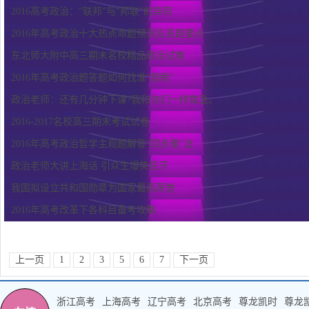
2016高考政治：“联邦”与“邦联”的异同
2016年高考政治十大热点命题预测及答题要点
东北师大附中高三期末名校精品政治试卷
2016年高考政治题答题如何找准“题眼”
政治老师：还有几分钟下课?我和你们一样焦急。
2016-2017名校高三期末考试试卷
2016年高考政治哲学主观题解答“四步骤”法
政治老师大讲上海话 引众生爆笑狂汗
我国拟设立共和国勋章为国家最高荣誉
2016年高考改革下各科目备考攻略
上一页
1
2
3
5
6
7
下一页
浙江高考
上海高考
辽宁高考
北京高考
尊龙凯时
尊龙