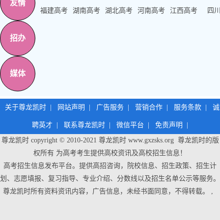
友情
福建高考
湖南高考
湖北高考
河南高考
江西高考
四
招办
媒体
关于尊龙凯时
|
网站声明
|
广告服务
|
营销合作
|
服务条款
|
诚
聘英才
|
联系尊龙凯时
|
微信平台
|
免责声明
|
尊龙凯时 copyright © 2010-2021
尊龙凯时
www.gxzsks.org 尊龙凯时的版
权所有 为高考考生提供高校资讯及高校招生信息！
高考招生信息发布平台。提供高招咨询，院校信息、招生政策、招生计
划、志愿填报、复习指导、专业介绍、分数线以及招生名单公示等服务。
尊龙凯时
所有资料资讯内容，广告信息，未经书面同意，不得转载。 ,