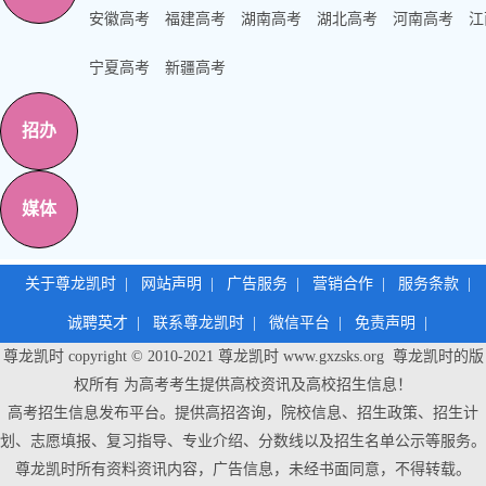
安徽高考
福建高考
湖南高考
湖北高考
河南高考
江
宁夏高考
新疆高考
招办
媒体
关于尊龙凯时
|
网站声明
|
广告服务
|
营销合作
|
服务条款
|
诚聘英才
|
联系尊龙凯时
|
微信平台
|
免责声明
|
尊龙凯时 copyright © 2010-2021
尊龙凯时
www.gxzsks.org 尊龙凯时的版
权所有 为高考考生提供高校资讯及高校招生信息！
高考招生信息发布平台。提供高招咨询，院校信息、招生政策、招生计
划、志愿填报、复习指导、专业介绍、分数线以及招生名单公示等服务。
尊龙凯时
所有资料资讯内容，广告信息，未经书面同意，不得转载。