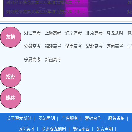
对外经济贸易大学2023年湖北物理类（国...
对
对外经济贸易大学2023年湖北历史类（本...
对
浙江高考
上海高考
辽宁高考
北京高考
尊龙凯时
尊
友情
安徽高考
福建高考
湖南高考
湖北高考
河南高考
江
宁夏高考
新疆高考
招办
媒体
关于尊龙凯时
|
网站声明
|
广告服务
|
营销合作
|
服务条款
|
诚聘英才
|
联系尊龙凯时
|
微信平台
|
免责声明
|