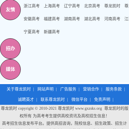
浙江高考
上海高考
辽宁高考
北京高考
尊龙凯时
尊
友情
安徽高考
福建高考
湖南高考
湖北高考
河南高考
江
宁夏高考
新疆高考
招办
媒体
关于尊龙凯时
|
网站声明
|
广告服务
|
营销合作
|
服务条款
|
诚聘英才
|
联系尊龙凯时
|
微信平台
|
免责声明
|
尊龙凯时 copyright © 2010-2021
尊龙凯时
www.gxzsks.org 尊龙凯时的版
权所有 为高考考生提供高校资讯及高校招生信息！
高考招生信息发布平台。提供高招咨询，院校信息、招生政策、招生计