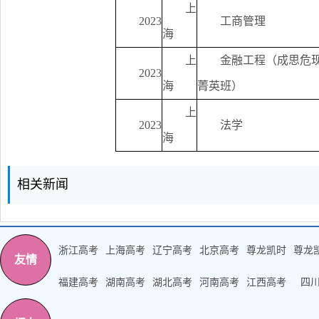
上
2023
工商管理
海
上
金融工程（成思危
2023
海
菁英班）
上
2023
法学
海
相关新闻
浙江高考
上海高考
辽宁高考
北京高考
尊龙凯时
尊龙
友情
福建高考
湖南高考
湖北高考
河南高考
江西高考
四