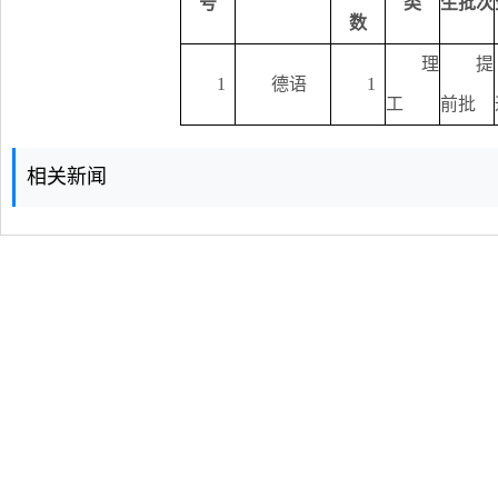
号
类
生批次
数
理
提
1
德语
1
工
前批
相关新闻