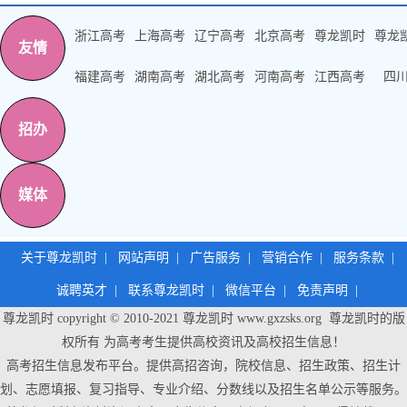
浙江高考
上海高考
辽宁高考
北京高考
尊龙凯时
尊龙
友情
福建高考
湖南高考
湖北高考
河南高考
江西高考
四
招办
媒体
关于尊龙凯时
|
网站声明
|
广告服务
|
营销合作
|
服务条款
|
诚聘英才
|
联系尊龙凯时
|
微信平台
|
免责声明
|
尊龙凯时 copyright © 2010-2021
尊龙凯时
www.gxzsks.org 尊龙凯时的版
权所有 为高考考生提供高校资讯及高校招生信息！
高考招生信息发布平台。提供高招咨询，院校信息、招生政策、招生计
划、志愿填报、复习指导、专业介绍、分数线以及招生名单公示等服务。