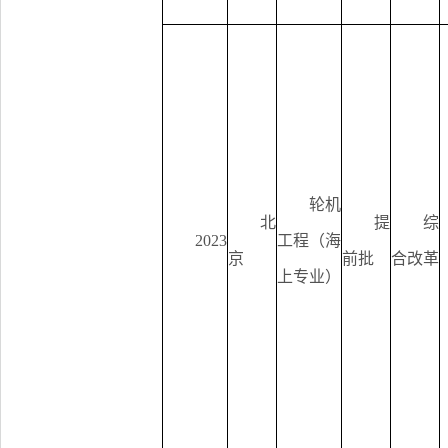
轮机
北
提
综
2023
工程（海
京
前批
合改革
上专业）