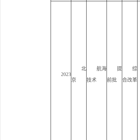
北
航海
提
综
2023
京
技术
前批
合改革