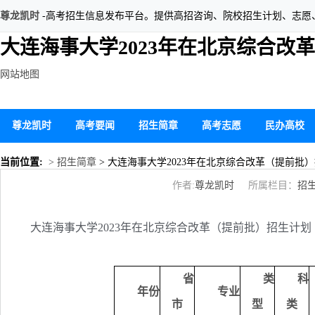
尊龙凯时
-高考招生信息发布平台。提供高招咨询、院校招生计划、志愿
大连海事大学2023年在北京综合改
网站地图
尊龙凯时
高考要闻
招生简章
高考志愿
民办高校
当前位置:
> 招生简章
> 大连海事大学2023年在北京综合改革（提前批
作者:
尊龙凯时
所属栏目：
招
大连海事大学2023年在北京综合改革（提前批）招生计划
省
类
科
年份
专业
市
型
类