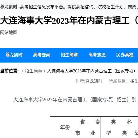
尊龙凯时
-高考招生信息发布平台。提供高招咨询、院校招生计划、志愿
大连海事大学2023年在内蒙古理工
网站地图
尊龙凯时
高考要闻
招生简章
高考志愿
民办高校
当前位置:
> 招生简章
> 大连海事大学2023年在内蒙古理工（国家专项
作者:
尊龙凯时
所属栏目：
招
大连海事大学2023年在内蒙古理工（国家专项）招生计划
省
专
类
科
年份
市
业
型
类