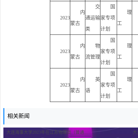
交
国
内
理
2023
通运输
家专项
蒙古
工
类
计划
国
内
物
理
2023
家专项
蒙古
流管理
工
计划
国
内
英
理
2023
家专项
蒙古
语
工
计划
相关新闻
大连海事大学2023年在江苏物理类（普通...
大