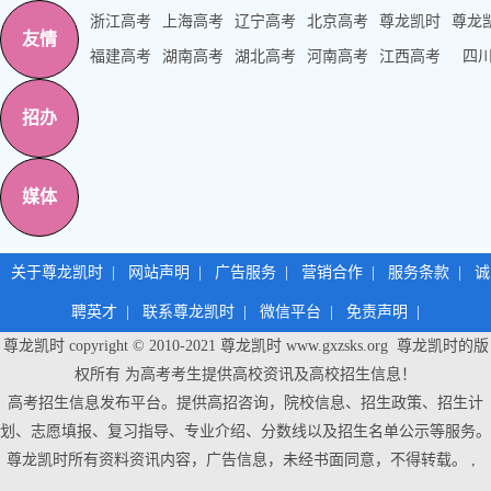
浙江高考
上海高考
辽宁高考
北京高考
尊龙凯时
尊龙
友情
福建高考
湖南高考
湖北高考
河南高考
江西高考
四
招办
媒体
关于尊龙凯时
|
网站声明
|
广告服务
|
营销合作
|
服务条款
|
诚
聘英才
|
联系尊龙凯时
|
微信平台
|
免责声明
|
尊龙凯时 copyright © 2010-2021
尊龙凯时
www.gxzsks.org 尊龙凯时的版
权所有 为高考考生提供高校资讯及高校招生信息！
高考招生信息发布平台。提供高招咨询，院校信息、招生政策、招生计
划、志愿填报、复习指导、专业介绍、分数线以及招生名单公示等服务。
尊龙凯时
所有资料资讯内容，广告信息，未经书面同意，不得转载。 ,