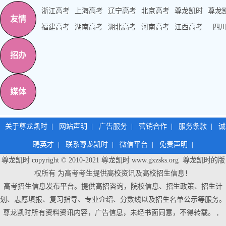
浙江高考
上海高考
辽宁高考
北京高考
尊龙凯时
尊龙
友情
福建高考
湖南高考
湖北高考
河南高考
江西高考
四
招办
媒体
关于尊龙凯时
|
网站声明
|
广告服务
|
营销合作
|
服务条款
|
诚
聘英才
|
联系尊龙凯时
|
微信平台
|
免责声明
|
尊龙凯时 copyright © 2010-2021
尊龙凯时
www.gxzsks.org 尊龙凯时的版
权所有 为高考考生提供高校资讯及高校招生信息！
高考招生信息发布平台。提供高招咨询，院校信息、招生政策、招生计
划、志愿填报、复习指导、专业介绍、分数线以及招生名单公示等服务。
尊龙凯时
所有资料资讯内容，广告信息，未经书面同意，不得转载。 ,