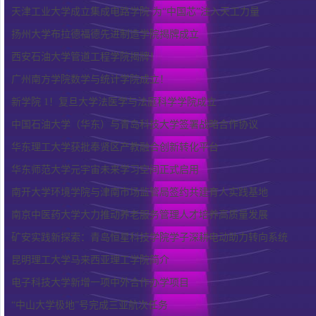
天津工业大学成立集成电路学院 为“中国芯”注入天工力量
扬州大学布拉德福德先进制造学院揭牌成立
西安石油大学管道工程学院揭牌！
广州南方学院数学与统计学院成立！
新学院 1！复旦大学法医学与法庭科学学院成立
中国石油大学（华东）与青岛科技大学签署战略合作协议
华东理工大学获批奉贤区产教融合创新转化平台
华东师范大学元宇宙未来学习空间正式启用
南开大学环境学院与津南市场监管局签约共建育人实践基地
南京中医药大学大力推动养老服务管理人才培养高质量发展
矿安实践新探索：青岛恒星科技学院学子深耕电动助力转向系统
昆明理工大学马来西亚理工学院简介
电子科技大学新增一项中外合作办学项目
“中山大学极地”号完成三亚航次任务