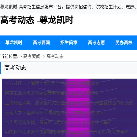
尊龙凯时
-高考招生信息发布平台。提供高招咨询、院校招生计划、志愿
高考动态 -尊龙凯时
尊龙凯时
高考要闻
招生简章
高考志愿
民办高校
当前位置:
> 高考要闻
> 高考动态
高考动态
三方共建！上海理工大学九江创新研究院揭牌成立
南京工业大学荣获中国专利奖金奖 全国高校仅3项
上海财经大学、浦发银行共建金融创新研究院︱开启银校合作新范式
东南大学工程管理专业顺利通过第六次国家评估认证
合作再迈新步伐，青浦区与同济大学合作交流座谈会举行
中国科学技术大学伍新明教授荣获seg 2025年度维吉尔·考夫曼金奖