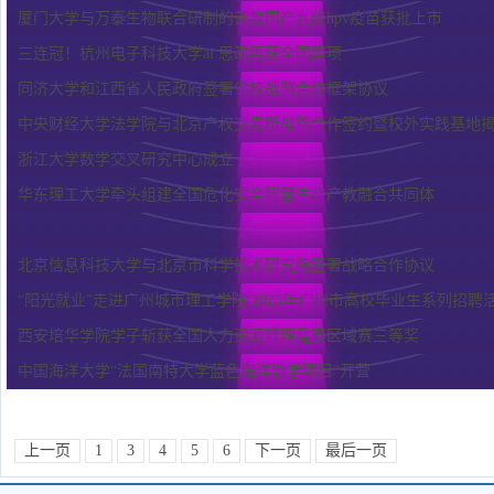
厦门大学与万泰生物联合研制的首款国产九价hpv疫苗获批上市
三连冠！杭州电子科技大学ai 思政再获全国奖项
同济大学和江西省人民政府​签署省校战略合作框架协议
中央财经大学法学院与北京产权交易所战略合作签约暨校外实践基地
浙江大学数学交叉研究中心成立
华东理工大学牵头组建全国危化安全智慧生产产教融合共同体
北京信息科技大学与北京市科学技术研究院签署战略合作协议
“阳光就业”走进广州城市理工学院 2025年广州市高校毕业生系列招聘
西安培华学院学子斩获全国人力资源管理竞赛区域赛三等奖
中国海洋大学“法国南特大学蓝色海洋游学项目”开营
上一页
1
3
4
5
6
下一页
最后一页