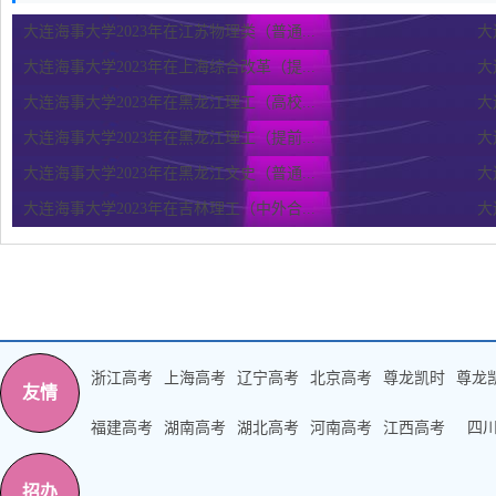
大连海事大学2023年在江苏物理类（普通...
大
大连海事大学2023年在上海综合改革（提...
大
大连海事大学2023年在黑龙江理工（高校...
大
大连海事大学2023年在黑龙江理工（提前...
大
大连海事大学2023年在黑龙江文史（普通...
大
大连海事大学2023年在吉林理工（中外合...
大
浙江高考
上海高考
辽宁高考
北京高考
尊龙凯时
尊龙
友情
福建高考
湖南高考
湖北高考
河南高考
江西高考
四
招办