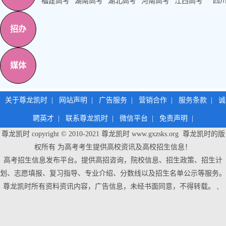
福建高考
湖南高考
湖北高考
河南高考
江西高考
四
招办
媒体
关于尊龙凯时
|
网站声明
|
广告服务
|
营销合作
|
服务条款
|
诚
聘英才
|
联系尊龙凯时
|
微信平台
|
免责声明
|
尊龙凯时 copyright © 2010-2021
尊龙凯时
www.gxzsks.org 尊龙凯时的版
权所有 为高考考生提供高校资讯及高校招生信息！
高考招生信息发布平台。提供高招咨询，院校信息、招生政策、招生计
划、志愿填报、复习指导、专业介绍、分数线以及招生名单公示等服务。
尊龙凯时
所有资料资讯内容，广告信息，未经书面同意，不得转载。 ,