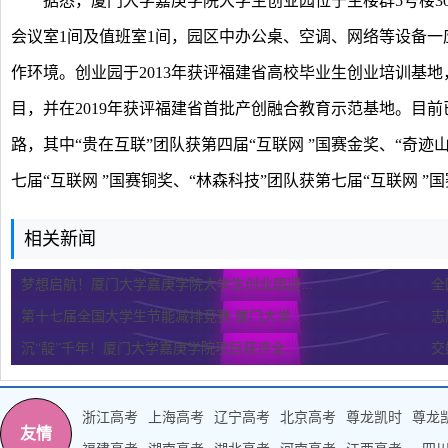
据悉，厦门大学嘉庚学院大学生创业园位于主楼群5号楼301
会议室1间及值班室1间，园区中办公桌、空调、网络等设备
作环境。创业园于2013年获评福建省高校毕业生创业培训基地
目，并在2019年获评福建省首批产创融合教育示范基地。目
路，其中“贵在互联”团队获第四届“互联网 ”国赛金奖、“奇迹山
七届“互联网 ”国赛铜奖、“林森科技”团队获第七届“互联网 ”
相关新闻
梦想启航！厦门大学嘉庚学院大学生创业园迎...
全
第十七届全国大学生节能减排竞赛 厦门大学...
志
沉“靛”千年！厦门大学嘉庚学院项目获评全...
交
浙江高考
上海高考
辽宁高考
北京高考
尊龙凯时
尊龙
友情