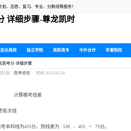
计划、志愿、复习、专业、分数线等服务！
分 详细步骤-尊龙凯时
民办高校
独立学院
高职高专
中外合作
军事院校
预估高考分 详细步骤
栏目：
高考经验
时间:2025-04-29
）
计算模考线差
考批次线
科线为455分，则线差为 530 - 455 = 75分。