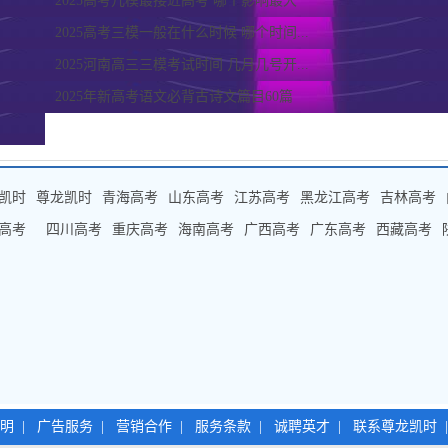
2025高考几模最接近高考 哪个影响最大
2025高考三模一般在什么时候 哪个时间...
2025河南高三三模考试时间 几月几号开...
2025年新高考语文必背古诗文篇目60篇
凯时
尊龙凯时
青海高考
山东高考
江苏高考
黑龙江高考
吉林高考
高考
四川高考
重庆高考
海南高考
广西高考
广东高考
西藏高考
明
|
广告服务
|
营销合作
|
服务条款
|
诚聘英才
|
联系尊龙凯时