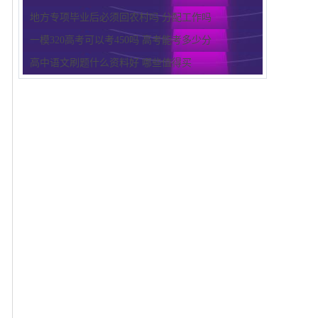
地方专项毕业后必须回农村吗 分配工作吗
一模320高考可以考450吗 高考能考多少分
高中语文刷题什么资料好 哪些值得买