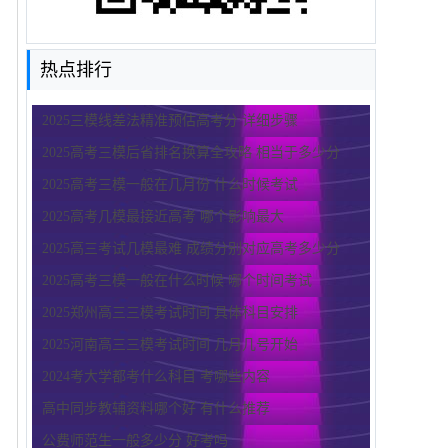
热点排行
2025三模线差法精准预估高考分 详细步骤
2025高考三模后省排名换算全攻略 相当于多少分
2025高考三模一般在几月份 什么时候考试
2025高考几模最接近高考 哪个影响最大
2025高三考试几模最难 成绩分别对应高考多少分
2025高考三模一般在什么时候 哪个时间考试
2025郑州高三三模考试时间 具体科目安排
2025河南高三三模考试时间 几月几号开始
2024考大学都考什么科目 考哪些内容
高中同步教辅资料哪个好 有什么推荐
公费师范生一般多少分 好考吗