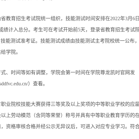
由省教育招生考试院统一组织，技能测试时间安排在
2022年3月6
好成绩计入总分。考生可在考试开始前5天，登录省教育招生考试
查询并打印春考技能测试准考证。技能测试成绩由技能测试主考院校统一公布
供给学院。
方式、时间等如有调整，学院会第一时间在学院尊龙凯时官网发
w.sddfvc.edu.cn/）查看。
省职业院校技能大赛获得三等奖及以上奖项的中等职业学校的应
级以上劳动模范（含同等荣誉）称号并具有中等职业教育学历的
请，资格审核合格并经公示无异议后，可进入对应专业学习。符