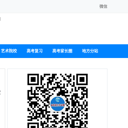
微信
图
艺术院校
高考复习
高考家长圈
地方分站
农