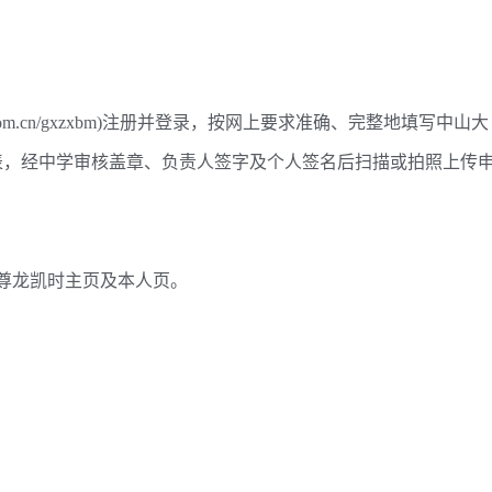
i.com.cn/gxzxbm)注册并登录，按网上要求准确、完整地填写中山大
请表，经中学审核盖章、负责人签字及个人签名后扫描或拍照上传
尊龙凯时主页及本人页。