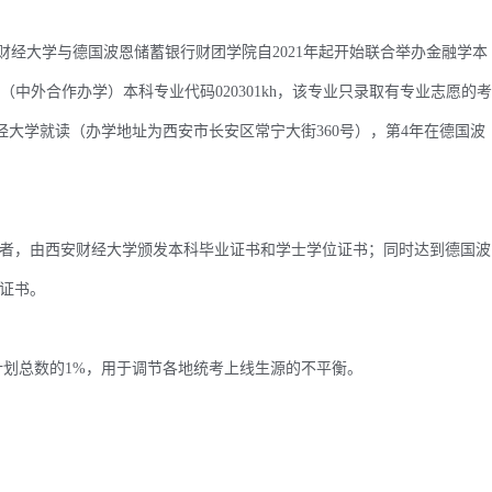
财经大学与德国波恩储蓄银行财团学院自2021年起开始联合举办金融学本
金融学（中外合作办学）本科专业代码020301kh，该专业只录取有专业志愿的考
财经大学就读（办学地址为西安市长安区常宁大街360号），第4年在德国波
，由西安财经大学颁发本科毕业证书和学士学位证书；同时达到德国波
证书。
划总数的1%，用于调节各地统考上线生源的不平衡。