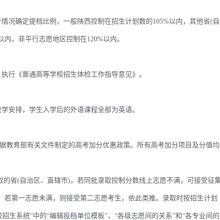
况确定提档比例，一般陕西控制在招生计划数的105%以内，其他省(自
以内，非平行志愿地区控制在120%以内。
执行《普通高等学校招生体检工作指导意见》。
学安排，学生入学后的外语课程全部为英语。
据教育部有关文件制定的高考加分优惠政策。所有高考加分项目及分值均
取的省(自治区、直辖市)，若同批录取控制分数线上志愿不满，可接受征
)，若第一志愿未满，则接受第二志愿考生，依此类推。录取时按招生计划
招生系统”中的“编辑投档单位模板”，“各级志愿间的关系”和“各专业间的