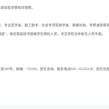
准收取学费和住宿费。
、专业奖学金、勤工助学、社会专项奖助学金、困难补助、学费减免等
通道”，保证家庭经济困难学生顺利入学。详见学校当年新生入学手册。
号，邮编：710100；招生咨询、联系电话029—81556128；招生信