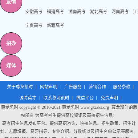
友情
安徽高考
福建高考
湖南高考
湖北高考
河南高考
江
宁夏高考
新疆高考
招办
媒体
关于尊龙凯时
|
网站声明
|
广告服务
|
营销合作
|
服务条款
|
诚聘英才
|
联系尊龙凯时
|
微信平台
|
免责声明
|
尊龙凯时 copyright © 2010-2021
尊龙凯时
www.gxzsks.org 尊龙凯时的版
权所有 为高考考生提供高校资讯及高校招生信息！
高考招生信息发布平台。提供高招咨询，院校信息、招生政策、招生计
划、志愿填报、复习指导、专业介绍、分数线以及招生名单公示等服务。