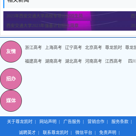
相关新闻
2023年西安交通大学高校专项计划招生简...
西
西安交通大学2023年强基计划招生简章
2
浙江高考
上海高考
辽宁高考
北京高考
尊龙凯时
尊龙
友情
福建高考
湖南高考
湖北高考
河南高考
江西高考
四
招办
媒体
关于尊龙凯时
|
网站声明
|
广告服务
|
营销合作
|
服务条款
|
诚聘英才
|
联系尊龙凯时
|
微信平台
|
免责声明
|