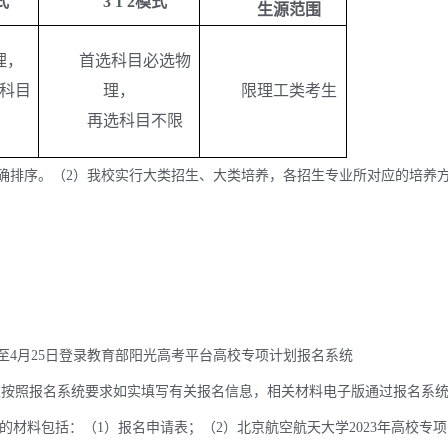
式
3 1 2
模式
生源
范围
理，
首选科目必选物
科目
理，
限
理工类考生
再选
科目不限
排序。（2）我校实行大类招生、大类培养，各招生专业所对应的培养
日至4月25日登录教育部阳光高考平台高校专项计划报名系统
），进行注册报名，考生按照报名系统要求如实填写有关报名信息，相关材料电子版通过报名系
材料包括：（1）报名申请表；（2）北京航空航天大学2023年高校专项