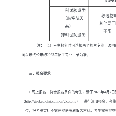
3 3
模
工科试验班类
必选物
（航空航天
其他两门
类）
不限
理科试验班类
注：（1）考生报名时可选报两个招生专业，须明确
向以最终公布的2023年招生专业目录为准。
三、报名要求
1.网上报名：符合报名条件的考生，请于2023年4月7
（http://gaokao.chsi.com.cn/gxzxbm/
上传，报名结束后不需要寄送纸质报名材料。考生需要提交的