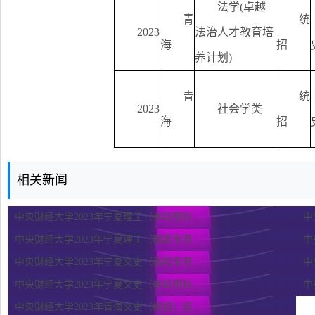
法学(卓越
青
统
2023
法治人才教育培
海
招
养计划)
青
统
2023
社会学类
海
招
相关新闻
中央财经大学2023年宁夏理工（本科预科...
中
中央财经大学2023年宁夏理工（国家专项...
中
中央财经大学2023年宁夏文史（高校专项...
中
中央财经大学2023年宁夏文史（本科预科...
中
中央财经大学2023年青海文史（统招）招...