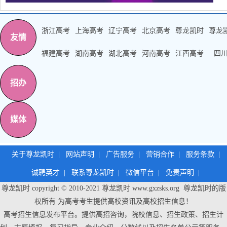
浙江高考
上海高考
辽宁高考
北京高考
尊龙凯时
尊龙
友情
福建高考
湖南高考
湖北高考
河南高考
江西高考
四
招办
媒体
关于尊龙凯时
|
网站声明
|
广告服务
|
营销合作
|
服务条款
|
诚聘英才
|
联系尊龙凯时
|
微信平台
|
免责声明
|
尊龙凯时 copyright © 2010-2021
尊龙凯时
www.gxzsks.org 尊龙凯时的版
权所有 为高考考生提供高校资讯及高校招生信息！
高考招生信息发布平台。提供高招咨询，院校信息、招生政策、招生计