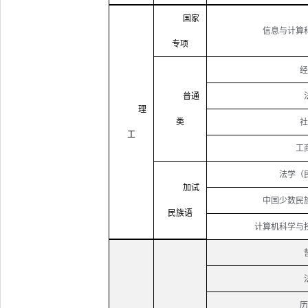
国家
信息与计算
专项
经
普通
理
类
社
工
工
法学（
加试
中国少数民
民族语
计算机科学与
历