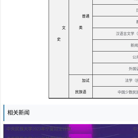
普通
类
文
汉语言文学（
史
新闻
公
外国
加试
法学（
民族语
中国少数民
相关新闻
中央民族大学2023年宁夏招生计划
中