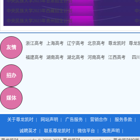
中央民族大学2023年甘肃招生计划
中
中央民族大学2023年西藏招生计划
中
中央民族大学2023年贵州招生计划
中
浙江高考
上海高考
辽宁高考
北京高考
尊龙凯时
尊龙
友情
福建高考
湖南高考
湖北高考
河南高考
江西高考
四
招办
媒体
关于尊龙凯时
|
网站声明
|
广告服务
|
营销合作
|
服务条款
|
诚聘英才
|
联系尊龙凯时
|
微信平台
|
免责声明
|