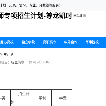
生计划、志愿、复习、专业、分数线等服务！
优师专项招生计划-尊龙凯时
网站地图
民办高校
独立学院
高职高专
中外合作
军事院校
项招生计划
栏目：
招生简章
时间:2023-08-25
招生计
科类
学制
学费
划