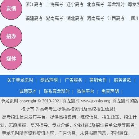
浙江高考
上海高考
辽宁高考
北京高考
尊龙凯时
尊龙
友情
福建高考
湖南高考
湖北高考
河南高考
江西高考
四
招办
媒体
关于尊龙凯时
|
网站声明
|
广告服务
|
营销合作
|
服务条款
|
诚聘英才
|
联系尊龙凯时
|
微信平台
|
免责声明
|
尊龙凯时 copyright © 2010-2021
尊龙凯时
www.gxzsks.org 尊龙凯时的版
权所有 为高考考生提供高校资讯及高校招生信息！
高考招生信息发布平台。提供高招咨询，院校信息、招生政策、招生计
划、志愿填报、复习指导、专业介绍、分数线以及招生名单公示等服务。
尊龙凯时
所有资料资讯内容，广告信息，未经书面同意，不得转载。 ,