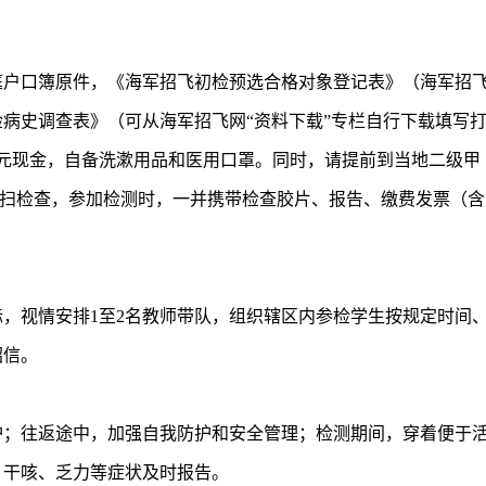
户口簿原件，《海军招飞初检预选合格对象登记表》（海军招
病史调查表》（可从海军招飞网“资料下载”专栏自行下载填写
0元现金，自备洗漱用品和医用口罩。同时，请提前到当地二级甲
t平扫检查，参加检测时，一并携带检查胶片、报告、缴费发票（含
视情安排1至2名教师带队，组织辖区内参检学生按规定时间
绍信。
；往返途中，加强自我防护和安全管理；检测期间，穿着便于
、干咳、乏力等症状及时报告。