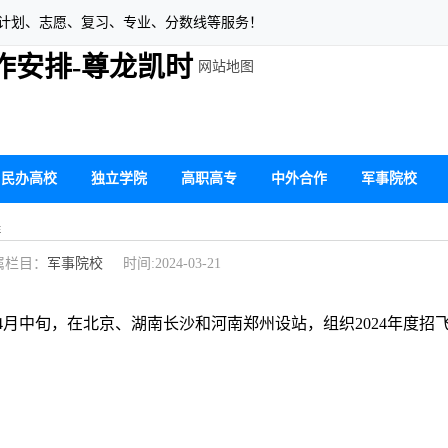
生计划、志愿、复习、专业、分数线等服务！
作安排-尊龙凯时
网站地图
民办高校
独立学院
高职高专
中外合作
军事院校
排
栏目：
军事院校
时间:2024-03-21
中旬，在北京、湖南长沙和河南郑州设站，组织2024年度招