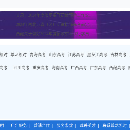
甘肃：2024年度海军招飞初检预选工作安...
2024年西北五省（区）空军招飞高考前定...
西藏关于做好2024年度招收空军飞行学员...
凯时
尊龙凯时
青海高考
山东高考
江苏高考
黑龙江高考
吉林高考
高考
四川高考
重庆高考
海南高考
广西高考
广东高考
西藏高考
明
|
广告服务
|
营销合作
|
服务条款
|
诚聘英才
|
联系尊龙凯时