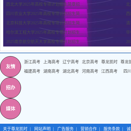
西北大学2025年高校专项计划招生简章招...
北
四川农业大学2025年高校专项计划招生简...
西
北京科技大学2025年高校专项计划招生简...
清
哈尔滨工程大学2025年高校专项计划招生...
华
2025南京航空航天大学高校专项计划招生...
2
浙江高考
上海高考
辽宁高考
北京高考
尊龙凯时
尊龙
友情
福建高考
湖南高考
湖北高考
河南高考
江西高考
四
招办
媒体
关于尊龙凯时
|
网站声明
|
广告服务
|
营销合作
|
服务条款
|
诚