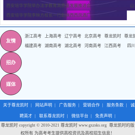
西安培华学院举办法学教育高质量发展推进会
山
西安培华学院李映方校长一行赴陕西西凤酒厂...
浙江高考
上海高考
辽宁高考
北京高考
尊龙凯时
尊龙
友情
福建高考
湖南高考
湖北高考
河南高考
江西高考
四
招办
媒体
关于尊龙凯时
|
网站声明
|
广告服务
|
营销合作
|
服务条款
|
诚
聘英才
|
联系尊龙凯时
|
微信平台
|
免责声明
|
尊龙凯时 copyright © 2010-2021
尊龙凯时
www.gxzsks.org 尊龙凯时的版
权所有 为高考考生提供高校资讯及高校招生信息！