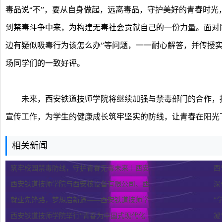
毒品说“不”，要从自身做起，远离毒品，守护美好的青春时
到禁毒斗争中来，为构建无毒社会贡献自己的一份力量。面对同
边有疑似吸毒行为该怎么办”等问题，一一耐心解答，并传授
场同学们的一致好评。
未来，西安铁道技师学院将继续加强与禁毒部门的合作，持
宣传工作，为学生的健康成长筑牢坚实的防线，让青春在阳光
相关新闻
筑牢校园禁毒防线，守护青春无毒未来︱西安...
西
西安铁道技师学院与西安核设备有限公司、西...
深
就业先锋路，梦想启新途——西安铁道技师学...
“
西安铁道技师学院举行“青春为中国式现代化...
凝