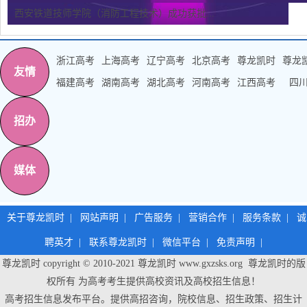
西安铁道技师学院（消防工程技术）成功获批...
浙江高考
上海高考
辽宁高考
北京高考
尊龙凯时
尊龙
友情
福建高考
湖南高考
湖北高考
河南高考
江西高考
四
招办
媒体
关于尊龙凯时
|
网站声明
|
广告服务
|
营销合作
|
服务条款
|
诚
聘英才
|
联系尊龙凯时
|
微信平台
|
免责声明
|
尊龙凯时 copyright © 2010-2021
尊龙凯时
www.gxzsks.org 尊龙凯时的版
权所有 为高考考生提供高校资讯及高校招生信息！
高考招生信息发布平台。提供高招咨询，院校信息、招生政策、招生计