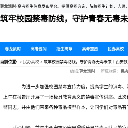
尊龙凯时
-高考招生信息发布平台。提供高招咨询、院校招生计划、志愿
筑牢校园禁毒防线，守护青春无毒未
尊龙凯时
高考要闻
招生简章
高考志愿
民办高校
当前位置:
> 民办高校
> 筑牢校园禁毒防线，守护青春无毒未来︱西安
编辑:
尊龙凯时
所属栏目：
民
为进一步加强校园禁毒宣传力度，提高学生的识毒、
上午在报告厅开展了一场极具教育意义的禁毒宣传讲座。此次
警同志，并由他们带来各种毒品模型样本，让同学们对毒品有
活动伊始，首先由西安市公安局灞桥分局禁毒大队马警官走