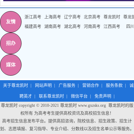
浙江高考
上海高考
辽宁高考
北京高考
尊龙凯时
尊龙
友情
福建高考
湖南高考
湖北高考
河南高考
江西高考
四
招办
媒体
关于尊龙凯时
|
网站声明
|
广告服务
|
营销合作
|
服务条款
|
诚
聘英才
|
联系尊龙凯时
|
微信平台
|
免责声明
|
尊龙凯时 copyright © 2010-2021
尊龙凯时
www.gxzsks.org 尊龙凯时的版
权所有 为高考考生提供高校资讯及高校招生信息！
高考招生信息发布平台。提供高招咨询，院校信息、招生政策、招生计
划、志愿填报、复习指导、专业介绍、分数线以及招生名单公示等服务。