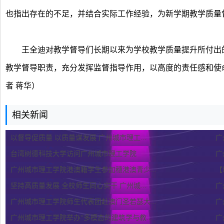
也指出存在的不足，并结合实际工作经验，为新学期教学质量
王全迪对教学督导们长期以来为学校教学质量提升所付出的
教学督导职责，充分发挥监督指导作用，以高度的责任感和使
者 蒋华）
相关新闻
以督导促质量 以质量谋发展 广州城市理工...
广
台湾树德科技大学访问广州城市理工学院
广
广州城市理工学院港澳籍学生参加穗港澳青少...
【
坚持高质量发展 全校师生同心实干 广州城...
广
广州城市理工学院师生代表团赴澳门圣若瑟大...
广
广州城市理工学院举办“多模态的建筑学与教...
广