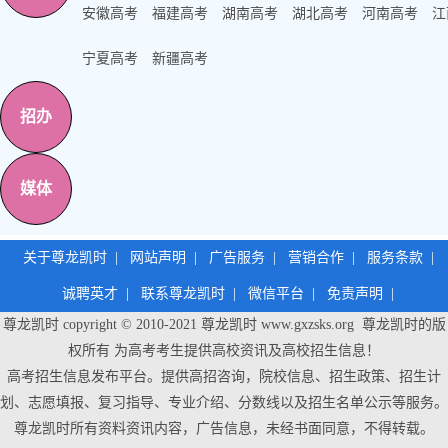
安徽高考
福建高考
湖南高考
湖北高考
河南高考
江
宁夏高考
新疆高考
招办
媒体
关于尊龙凯时
|
网站声明
|
广告服务
|
营销合作
|
服务条款
|
诚聘英才
|
联系尊龙凯时
|
微信平台
|
免责声明
|
尊龙凯时 copyright © 2010-2021
尊龙凯时
www.gxzsks.org 尊龙凯时的版
权所有 为高考考生提供高校资讯及高校招生信息！
高考招生信息发布平台。提供高招咨询，院校信息、招生政策、招生计
划、志愿填报、复习指导、专业介绍、分数线以及招生名单公示等服务。
尊龙凯时
所有资料资讯内容，广告信息，未经书面同意，不得转载。