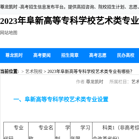
尊龙凯时
-高考招生信息发布平台。提供高招咨询、院校招生计划、志愿
2023年阜新高等专科学校艺术类专
网站地图
尊龙凯时
高考要闻
招生简章
高考志愿
民办高校
当前位置:
> 艺术院校
> 2023年阜新高等专科学校艺术类专业有哪些？
作者:
尊龙凯时
所属栏目：
艺
一、阜新高等专科学校艺术类专业设置
专业
专业名
学
学习
科类1（非高考
代码
称
制
年限
合改革省份）