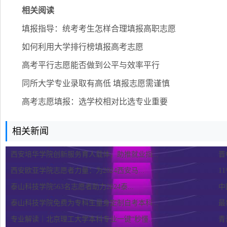
相关阅读
填报指导：统考考生怎样合理填报高职志愿
如何利用大学排行榜填报高考志愿
高考平行志愿能否做到公平与效率平行
同所大学专业录取有高低 填报志愿需谨慎
高考志愿填报：选学校相对比选专业重要
相关新闻
西安培华学院创新服务育人载体，助推就业指...
晋
西安欧亚学院志愿者力量：为2024西安马...
1
泰山科技学院563名志愿者助力2024泰...
中
泰山科技学院免费为专科生量身定制自考本科...
最
专业解读｜北京理工大学本科专业一键“秒懂...
青