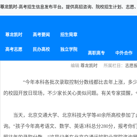
尊龙凯时
-高考招生信息发布平台。提供高招咨询、院校招生计划、志愿
填报指导：高职填志愿 往年分数别照
尊龙凯时
高考要闻
招生简章
高考志愿
民办高校
独立学院
高职高专
中外合作
编辑:
尊龙凯时
所属栏目：
志愿
“今年本科各批次录取控制分数线都比去年上涨，多少
的校园开放日现场，不少家长关心类似问题。有关专家提醒，
当天，北京交通大学、北京科技大学等40余所高校参加了
询。“孩子今年高考语文、数学、英语3科总分280分，报考你们