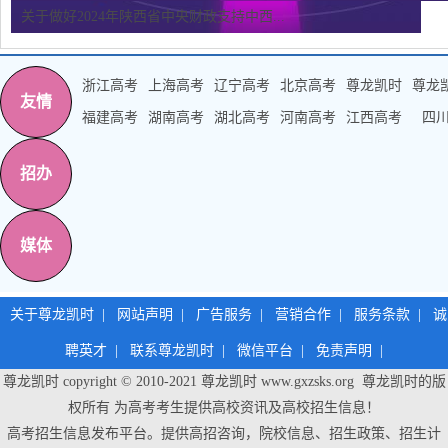
关于做好2024年陕西省中央财政支持中西...
浙江高考
上海高考
辽宁高考
北京高考
尊龙凯时
尊龙
友情
福建高考
湖南高考
湖北高考
河南高考
江西高考
四
招办
媒体
关于尊龙凯时
|
网站声明
|
广告服务
|
营销合作
|
服务条款
|
诚
聘英才
|
联系尊龙凯时
|
微信平台
|
免责声明
|
尊龙凯时 copyright © 2010-2021
尊龙凯时
www.gxzsks.org 尊龙凯时的版
权所有 为高考考生提供高校资讯及高校招生信息！
高考招生信息发布平台。提供高招咨询，院校信息、招生政策、招生计