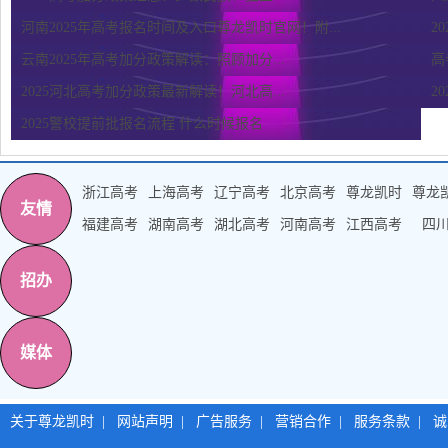
河南2025年高考报名时间及入口尊龙凯时官网！附...
2
云南2025年高考加分政策解读：照顾加分...
高
2025河北高考加分政策最新解读！河北高...
2
2025警校提前批报名流程 什么时候报名
浙江高考
上海高考
辽宁高考
北京高考
尊龙凯时
尊龙
友情
福建高考
湖南高考
湖北高考
河南高考
江西高考
四
招办
媒体
关于尊龙凯时
|
网站声明
|
广告服务
|
营销合作
|
服务条款
|
诚