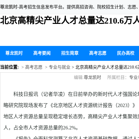
尊龙凯时
-高考招生信息发布平台。提供高招咨询、院校招生计划、志愿
北京高精尖产业人才总量达210.6万
尊龙凯时
高考要闻
招生简章
高考志愿
民办高校
当前位置:
> 高考志愿
> 专业与就业
> 北京高精尖产业人才总量达210.6
编辑:
尊龙凯时
所属栏目：
专业
科技日报讯（记者华凌）在日前举办的新时代人才强国论坛
略研究院现场发布了《北京地区人才资源统计报告（2023）
地区人才资源总量呈现稳定增长态势，高精尖产业人才集聚效应突
人，占全市人才资源总量的26.2%。
《报告》全面科学测算了北京人才资源基础数据，通过人