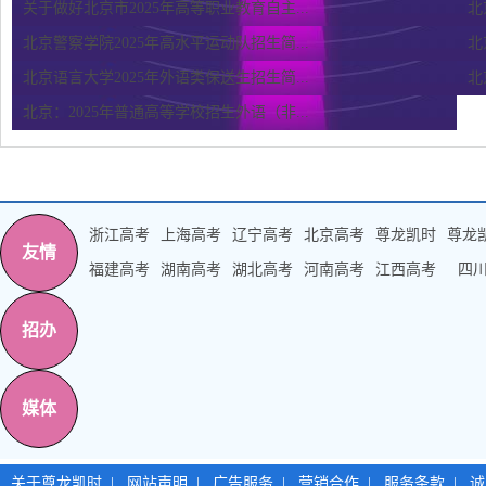
关于做好北京市2025年高等职业教育自主...
北
北京警察学院2025年高水平运动队招生简...
北
北京语言大学2025年外语类保送生招生简...
北
北京：2025年普通高等学校招生外语（非...
浙江高考
上海高考
辽宁高考
北京高考
尊龙凯时
尊龙
友情
福建高考
湖南高考
湖北高考
河南高考
江西高考
四
招办
媒体
关于尊龙凯时
|
网站声明
|
广告服务
|
营销合作
|
服务条款
|
诚