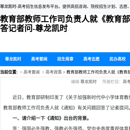
尊龙凯时
-高考招生信息发布平台。提供高招咨询、院校招生计划、志愿
教育部教师工作司负责人就《教育部
答记者问-尊龙凯时
尊龙凯时
高考要闻
招生简章
高考志愿
民办高校
当前位置:
> 高考要闻
> 高考政策
> 教育部教师工作司负责人就《教育
编辑:
尊龙凯时
所属栏目：
高
近日，教育部研制印发了《关于加强新时代中小学体育教
教育部教师工作司负责人就《通知》有关问题回答了记者提问
一、请介绍一下《通知》出台的背景。
答：强国必先强教，强教必先强师。党中央高度重视体育