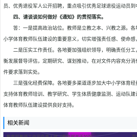
员、优秀退役军人公开招聘，重点吸引优秀足球退役运动员到
四、请谈谈如何做好《通知》的贯彻落实。
答：一是提高政治站位。教师是立教之本、兴教之源。各
小学体育教师队伍建设的重要意义，切实增强责任感、使命感
二是压实工作责任。各地要加强组织领导，明确责任分工
衡发展督导评估，定期研究、谋划推动，在对文件内容充分消
件要求落到实处。
三是强化经费保障。各地要多渠道逐步加大中小学体育经
支持体育教师培训、教学研究、学生体质健康监测、运动队建
体育教师队伍建设提供良好支持。
相关新闻
教育部教师工作司负责人就《教育部关于加强...
西