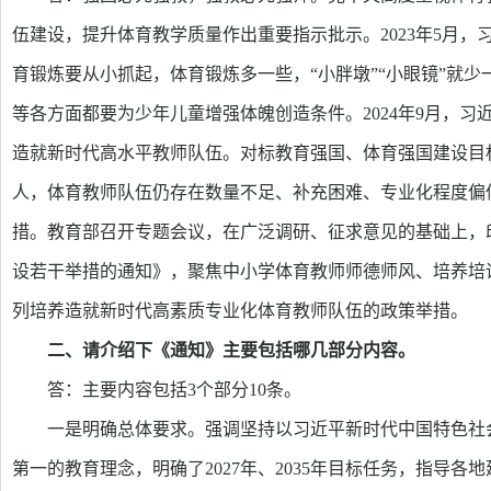
伍建设，提升体育教学质量作出重要指示批示。2023年5月
育锻炼要从小抓起，体育锻炼多一些，“小胖墩”“小眼镜”就
等各方面都要为少年儿童增强体魄创造条件。2024年9月，
造就新时代高水平教师队伍。对标教育强国、体育强国建设目
人，体育教师队伍仍存在数量不足、补充困难、专业化程度偏
措。教育部召开专题会议，在广泛调研、征求意见的基础上，
设若干举措的通知》，聚焦中小学体育教师师德师风、培养培
列培养造就新时代高素质专业化体育教师队伍的政策举措。
二、请介绍下《通知》主要包括哪几部分内容。
答：主要内容包括3个部分10条。
一是明确总体要求。强调坚持以习近平新时代中国特色社
第一的教育理念，明确了2027年、2035年目标任务，指导