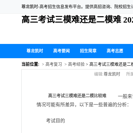
尊龙凯时
-高考招生信息发布平台。提供高招咨询、院校招生
高三考试三模难还是二模难 20
尊龙凯时
高考要闻
招生简章
高考志愿
当前位置:
> 高考复习
> 高考经验
> 高三考试三模难还是二模
编辑:
尊龙凯时
所属
高三考试三模难还是二模比较难
一般来
情况可能有所差异，以下是一些普遍的分析：
考试目的