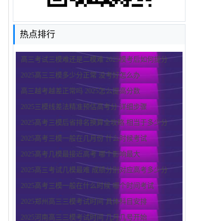
热点排行
高三考试三模难还是二模难 2025模考后如何提分
2025高三三模多少分正常 没考好怎么办
高三越考越差正常吗 2025怎么提高分数
2025三模线差法精准预估高考分 详细步骤
2025高考三模后省排名换算全攻略 相当于多少分
2025高考三模一般在几月份 什么时候考试
2025高考几模最接近高考 哪个影响最大
2025高三考试几模最难 成绩分别对应高考多少分
2025高考三模一般在什么时候 哪个时间考试
2025郑州高三三模考试时间 具体科目安排
2025河南高三三模考试时间 几月几号开始