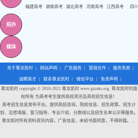
福建高考
湖南高考
湖北高考
河南高考
江西高考
四
招办
媒体
关于尊龙凯时
|
网站声明
|
广告服务
|
营销合作
|
服务条款
|
诚聘英才
|
联系尊龙凯时
|
微信平台
|
免责声明
|
尊龙凯时 copyright © 2010-2021
尊龙凯时
www.gxzsks.org 尊龙凯时的版
权所有 为高考考生提供高校资讯及高校招生信息！
高考招生信息发布平台。提供高招咨询，院校信息、招生政策、招生计
划、志愿填报、复习指导、专业介绍、分数线以及招生名单公示等服务。
尊龙凯时
所有资料资讯内容，广告信息，未经书面同意，不得转载。 ,