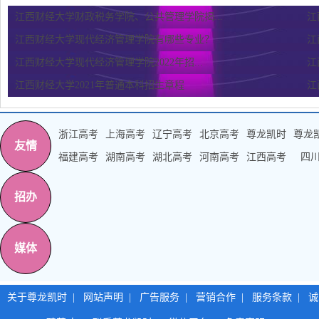
江西财经大学财政税务学院、公共管理学院揭...
江
江西财经大学现代经济管理学院有哪些专业？
江
江西财经大学现代经济管理学院2022年招...
江
江西财经大学2021年普通本科招生章程
江
浙江高考
上海高考
辽宁高考
北京高考
尊龙凯时
尊龙
友情
福建高考
湖南高考
湖北高考
河南高考
江西高考
四
招办
媒体
关于尊龙凯时
|
网站声明
|
广告服务
|
营销合作
|
服务条款
|
诚