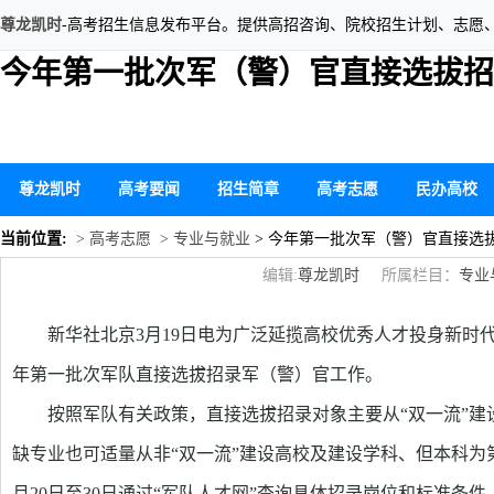
尊龙凯时
-高考招生信息发布平台。提供高招咨询、院校招生计划、志愿
今年第一批次军（警）官直接选拔招
尊龙凯时
高考要闻
招生简章
高考志愿
民办高校
当前位置:
> 高考志愿
> 专业与就业
> 今年第一批次军（警）官直接选
编辑:
尊龙凯时
所属栏目：
专业
新华社北京3月19日电为广泛延揽高校优秀人才投身新时代
年第一批次军队直接选拔招录军（警）官工作。
按照军队有关政策，直接选拔招录对象主要从“双一流”
缺专业也可适量从非“双一流”建设高校及建设学科、但本科为
月20日至30日通过“军队人才网”查询具体招录岗位和标准条