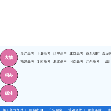
浙江高考
上海高考
辽宁高考
北京高考
尊龙凯时
尊龙
友情
福建高考
湖南高考
湖北高考
河南高考
江西高考
四
招办
媒体
关于尊龙凯时
|
网站声明
|
广告服务
|
营销合作
|
服务条款
|
诚