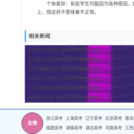
个体差异：有些学生可能因为各种原因，
上，但这并不意味着不正常。
相关新闻
2025高考三模和二模哪次最准 多少分正...
2025高三什么时候成绩定型 遇瓶颈期如...
2025三模难还是二模难 哪次最接近高考...
2025高三三模多少分正常 没考好怎么办
2025三模线差法精准预估高考分 详细步...
2025高考三模一般在几月份 什么时候考...
浙江高考
上海高考
辽宁高考
北京高考
尊龙
友情
福建高考
湖南高考
湖北高考
河南高考
江西