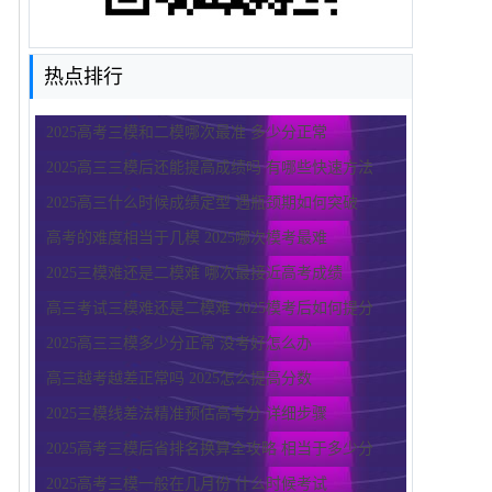
热点排行
2025高考三模和二模哪次最准 多少分正常
2025高三三模后还能提高成绩吗 有哪些快速方法
2025高三什么时候成绩定型 遇瓶颈期如何突破
高考的难度相当于几模 2025哪次模考最难
2025三模难还是二模难 哪次最接近高考成绩
高三考试三模难还是二模难 2025模考后如何提分
2025高三三模多少分正常 没考好怎么办
高三越考越差正常吗 2025怎么提高分数
2025三模线差法精准预估高考分 详细步骤
2025高考三模后省排名换算全攻略 相当于多少分
2025高考三模一般在几月份 什么时候考试