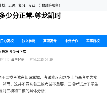
计划、志愿、复习、专业、分数线等服务！
 多少分正常-尊龙凯时
民办高校
独立学院
高职高专
中外合作
军事院校
哪次最准 多少分正常
栏目：
高考经验
时间:2025-04-29
由于二模考试在知识掌握、考试难度和题型上与高考更为接
。然而，这并不意味着三模考试不重要，三模考试对于学生
是对三模和二模的具体分析：